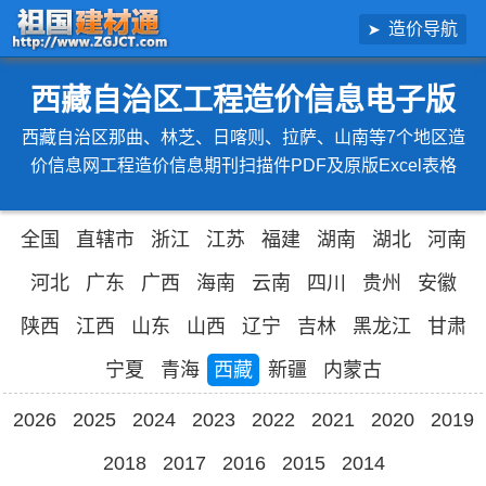
造价导航
西藏自治区工程造价信息电子版
西藏自治区那曲、林芝、日喀则、拉萨、山南等7个地区造
价信息网工程造价信息期刊扫描件PDF及原版Excel表格
全国
直辖市
浙江
江苏
福建
湖南
湖北
河南
河北
广东
广西
海南
云南
四川
贵州
安徽
陕西
江西
山东
山西
辽宁
吉林
黑龙江
甘肃
宁夏
青海
西藏
新疆
内蒙古
2026
2025
2024
2023
2022
2021
2020
2019
2018
2017
2016
2015
2014